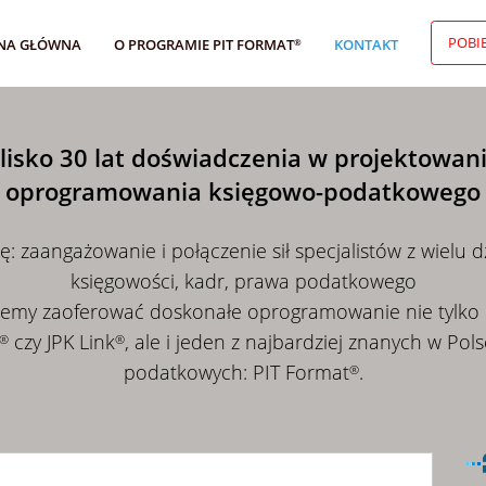
POBI
NA GŁÓWNA
O PROGRAMIE PIT FORMAT
KONTAKT
®
lisko 30 lat doświadczenia w projektowan
oprogramowania księgowo-podatkowego
: zaangażowanie i połączenie sił specjalistów z wielu dz
księgowości, kadr, prawa podatkowego
żemy zaoferować doskonałe oprogramowanie nie tylko do
czy JPK Link
, ale i jeden z najbardziej znanych w Po
®
®
podatkowych: PIT Format
.
®