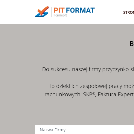
STRO
B
Do sukcesu naszej firmy przyczyniło się
To dzięki ich zespołowej pracy mo
rachunkowych: SKP
, Faktura Expert
®