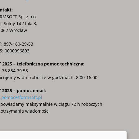
ntakt:
RMSOFT Sp. z o.o.
c Solny 14 / lok. 3,
-062 Wrocław
P: 897-180-29-53
S: 0000996893
T 2025 – telefoniczna pomoc techniczna:
l. 76 854 79 58
acujemy w dni robocze w godzinach: 8.00-16.00
T 2025 – pomoc email:
t-pomoc@formsoft.pl
powiadamy maksymalnie w ciągu 72 h roboczych
 otrzymania wiadomości