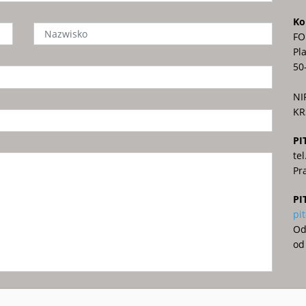
Ko
FO
Pla
50
NI
KR
PI
te
Pr
PI
pi
Od
od