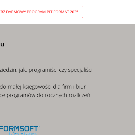
ERZ DARMOWY PROGRAM PIT FORMAT 2025
iu
iedzin, jak: programiści czy specjaliści
 małej księgowości dla firm i biur
lsce programów do rocznych rozliczeń